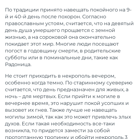
По традиции принято навещать покойного на 9-
й и 40-й день после похорон. Согласно
православным устоям, считается, что на девятый
день душа умершего прощается с земной
жизнью, а на сороковой она окончательно
покидает этот мир. Многие люди посещают
погост в годовщину смерти, в родительские
субботы или в поминальные дни, такие как
Радоница.
Не стоит приходить в некрополь вечером,
особенно когда темно. По старинному суеверию
считается, что день предназначен для живых, а
ночь – для мертвых. Если прийти к могиле в
вечернее время, это нарушит покой усопших и
вызовет их гнев. Также лучше не навещать
могилы зимой, так как это может привлечь злых
духов. Если такая необходимость все-таки
возникла, то придется замести за собой
протоптанную тропинку и обойти некрополь 3