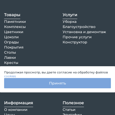
Товары
Услуги
Памятники
Уборка
Комплексы
Благоустройство
Цветники
Установка и демонтаж
Цоколи
Прочие услуги
Ограды
Конструктор
Покрытия
Столы
Лавки
Кресты
Венки, композиции
Продолжая просмотр, вы даете согласие на обработку файлов
Декорации
cookies
Оформление памятника
Принять
Гравировка на памятник
Информация
Полезное
О компании
Статьи
Цены
Эпитафии