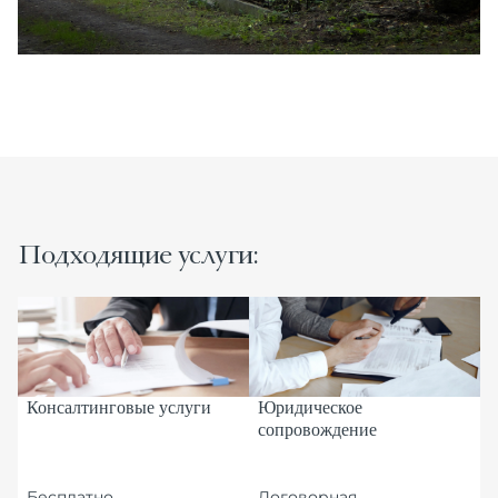
Подходящие услуги:
Консалтинговые услуги
Юридическое
П
сопровождение
м
Бесплатно
Договорная
о