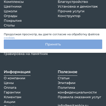
Комплексы
Благоустройство
Цветники
Установка и демонтаж
Цоколи
Прочие услуги
Ограды
Конструктор
Покрытия
Столы
Лавки
Продолжая просмотр, вы даете согласие на обработку файлов
Кресты
cookies
Венки, композиции
Принять
Декорации
Оформление памятника
Гравировка на памятник
Информация
Полезное
О компании
Статьи
Цены
Эпитафии
Оплата
Политика
Гарантии
конфиденциальности
Клиентам
Правила оказания услуг
Акции
info@epitaphia.ru