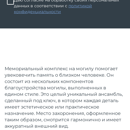
Даю согласие на обработку своих персональных
данных в соответствии с
политикой
конфиденциальности
Мемориальный комплекс на могилу помогает
увековечить память о близком человеке. Он
состоит из нескольких компонентов
благоустройства могилы, выполненных в
едином стиле. Это целый уникальный ансамбль,
сделанный под ключ, в котором каждая деталь
имеет эстетическое или практическое
назначение. Место захоронения, оформленное
таким образом, смотрится гармонично и имеет
аккуратный внешний вид.