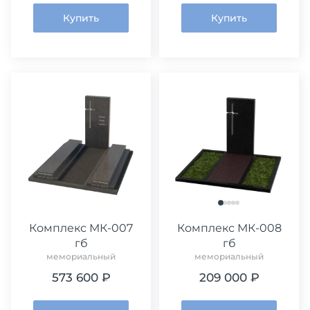
Купить
Купить
Комплекс МК-007
Комплекс МК-008
гб
гб
мемориальный
мемориальный
573 600 ₽
209 000 ₽