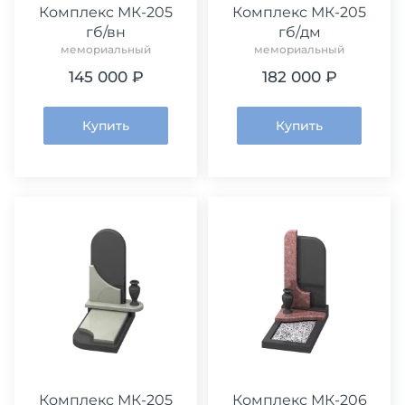
Комплекс МК-205
Комплекс МК-205
гб/вн
гб/дм
мемориальный
мемориальный
145 000 ₽
182 000 ₽
Купить
Купить
Комплекс МК-205
Комплекс МК-206