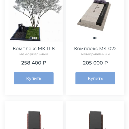
Комплекс МК-018
Комплекс МК-022
мемориальный
мемориальный
258 400 ₽
205 000 ₽
Купить
Купить