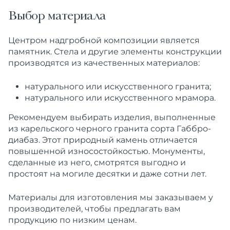
Выбор материала
Центром надгробной композиции является
памятник. Стела и другие элементы конструкции
производятся из качественных материалов:
натурального или искусственного гранита;
натурального или искусственного мрамора.
Рекомендуем выбирать изделия, выполненные
из карельского черного гранита сорта Габбро-
диабаз. Этот природный камень отличается
повышенной износостойкостью. Монументы,
сделанные из него, смотрятся выгодно и
простоят на могиле десятки и даже сотни лет.
Материалы для изготовления мы заказываем у
производителей, чтобы предлагать вам
продукцию по низким ценам.