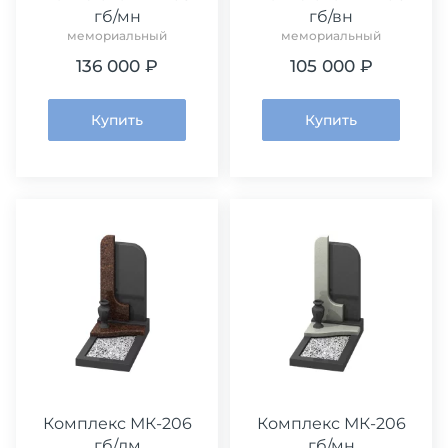
гб/мн
гб/вн
мемориальный
мемориальный
136 000 ₽
105 000 ₽
Купить
Купить
Комплекс МК-206
Комплекс МК-206
гб/дм
гб/мн