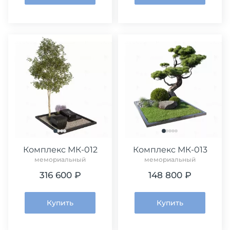
Комплекс МК-012
Комплекс МК-013
мемориальный
мемориальный
316 600 ₽
148 800 ₽
Купить
Купить