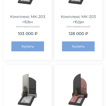
Комплекс МК-203
Комплекс МК-203
гб/вн
гб/дм
мемориальный
мемориальный
103 000 ₽
128 000 ₽
Купить
Купить