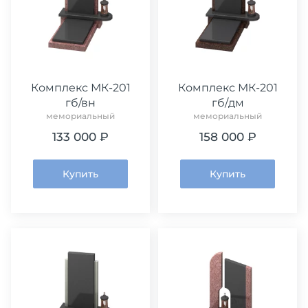
Комплекс МК-201
Комплекс МК-201
гб/вн
гб/дм
мемориальный
мемориальный
133 000 ₽
158 000 ₽
Купить
Купить